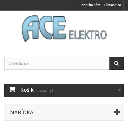
Napište nám
Přihlásit se
Košík
(prázdný)
NABÍDKA