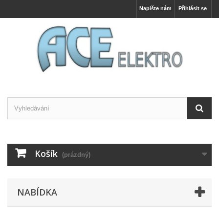
Napište nám
Přihlásit se
Košík
(prázdný)
NABÍDKA