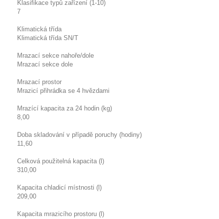
Klasifikace typů zařízení (1-10)
7
Klimatická třída
Klimatická třída SN/T
Mrazací sekce nahoře/dole
Mrazací sekce dole
Mrazací prostor
Mrazicí přihrádka se 4 hvězdami
Mrazící kapacita za 24 hodin (kg)
8,00
Doba skladování v případě poruchy (hodiny)
11,60
Celková použitelná kapacita (l)
310,00
Kapacita chladicí místnosti (l)
209,00
Kapacita mrazicího prostoru (l)