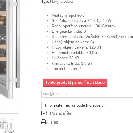
Typ:
Nový produkt
Vestavný spotřebič
Spotřeba energie za 24 h: 0,54 kWh
Roční spotřeba energie: 196 kWh/rok
Energetická třída: B
Rozměry produktu (VxŠxH): 82-87x59,7x57 c
Užitný objem celkem: 94 l
Hrubý objem celkem: 123,0 l
Hmotnost produktu: 49,0 kg
Hlučnost: 38 dB
Klimatická třída: SN-ST
Teplotních zón: 2
Tento produkt již není na skladě
Informujte mě, až bude k dispozici
Poslat příteli
Tisk