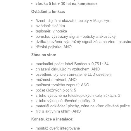
záruka 5 let + 10 let na kompresor
Ovládání a funkce:
řízení: d
igitální ukazatel teploty v MagicEye
ovládání: tlačítka
teploměr: vinotéka
porucha: výstražný signál - optický a akustický
dvířka otevřená: výstražný signál zóna na víno - akusti
dětská pojistka: ANO
Zóna na víno:
maximální počet lahví Bordeaux 0,75 L: 34
chlazení cirkulujícím vzduchem: ANO
osvětlení: plynule stmívatelné LED osvětlení
možnost stmívání: ANO
možnost trvalého zapnutí: ANO
počet úložných ploch: 5
z toho výsuvné na teleskopických kolejničkách: 3
z toho výklopné dřevěné poličky: 0
materiál odkládací plochy, zóna na víno: dřevěná police
filtr s aktivním uhlím: ANO
Konstrukce a instalace:
montáž dveří: integrované