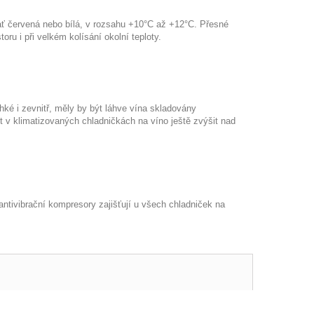
, ať červená nebo bílá, v rozsahu +10°C až +12°C. Přesné
ru i při velkém kolísání okolní teploty.
hké i zevnitř, měly by být láhve vína skladovány
t v klimatizovaných chladničkách na víno ještě zvýšit nad
antivibrační kompresory zajišťují u všech chladniček na