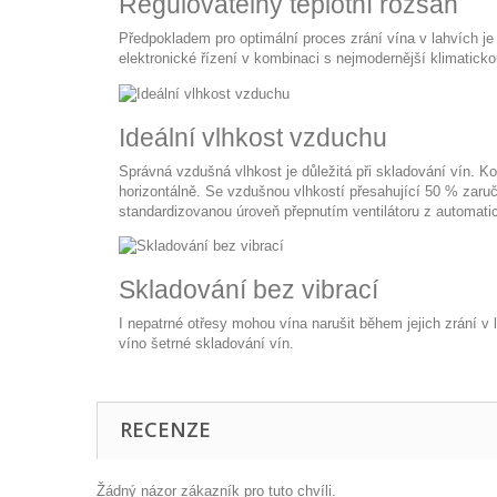
Regulovatelný teplotní rozsah
Předpokladem pro optimální proces zrání vína v lahvích je 
elektronické řízení v kombinaci s nejmodernější klimaticko
Ideální vlhkost vzduchu
Správná vzdušná vlhkost je důležitá při skladování vín. K
horizontálně. Se vzdušnou vlhkostí přesahující 50 % zaruč
standardizovanou úroveň přepnutím ventilátoru z automatic
Skladování bez vibrací
I nepatrné otřesy mohou vína narušit během jejich zrání v 
víno šetrné skladování vín.
RECENZE
Žádný názor zákazník pro tuto chvíli.