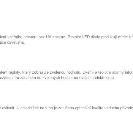
ní vnitřního prostoru bez UV spektra. Protože LED diody produkují minimální
tace osvětlena.
lem teploty, který zobrazuje zvolenou hodnotu. Dveřní a teplotní alarmy infor
 nežádoucím zásahem do zvolených hodnot na ovládací elektronice.
 ovlivnit. U chladniček na víno je zaručena optimální kvalita vzduchu přívo