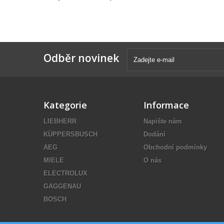
Odběr novinek
Kategorie
Informace
LIEBHERR
Napište nám
KÜPPERSBUSCH
Dodání
AEG
Obchodní podmínky
MIELE
O nás
ELECTROLUX
GAGGENAU
BOSCH