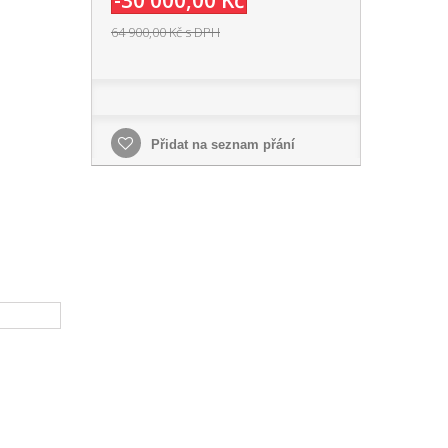
-30 000,00 Kč
64 900,00 Kč
s DPH
m
Přidat na seznam přání