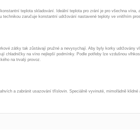
konstantní teplota skladování. Ideální teplota pro zrání je pro všechna vína
u technikou zaručuje konstantní udržování nastavené teploty ve vnitřním prosto
orkové zátky tak zůstávají pružné a nevysychají. Aby byly korky udržovány vl
ují chladničky na víno nejlepší podmínky. Podle potřeby lze vzdušnou vlhkos
kého na trvalý provoz.
lahvích a zabránit usazování tříslovin. Speciálně vyvinuté, mimořádně klidné 