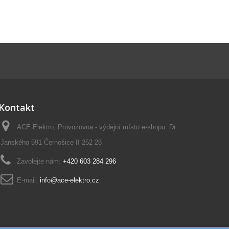
Kontakt
ACE Elektro, Provozovna - výdejní místo e-shopu: Dr.
Janského 591 Černošice II 252 28
Zavolejte nám:
+420 603 284 296
E-mail:
info@ace-elektro.cz