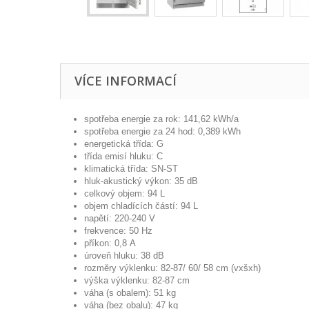
VÍCE INFORMACÍ
spotřeba energie za rok: 141,62 kWh/a
spotřeba energie za 24 hod: 0,389 kWh
energetická třída: G
třída emisí hluku: C
klimatická třída: SN-ST
hluk-akustický výkon: 35 dB
celkový objem: 94 L
objem chladících částí: 94 L
napětí: 220-240 V
frekvence: 50 Hz
příkon: 0,8 A
úroveň hluku: 38 dB
rozměry výklenku: 82-87/ 60/ 58 cm (vxšxh)
výška výklenku: 82-87 cm
váha (s obalem): 51 kg
váha (bez obalu): 47 kg