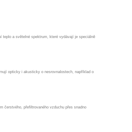
 teplo a světelné spektrum, které vydávají je speciálně
mují opticky i akusticky o nesrovnalostech, například o
dem čerstvého, přefiltrovaného vzduchu přes snadno