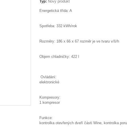
Typ:
Nový produkt
Energetická třída: A
Spotřeba: 332 kWh/rok
Rozměry: 186 x 66 x 67 rozměr je ve tvaru v/š/h
Objem chladničky: 422 l
Ovládání:
elektronické
Kompresory:
1 kompresor
Funkce:
kontrolka otevřených dveří části Wine, kontrolka por