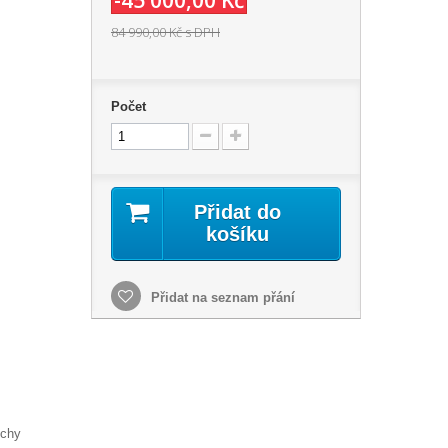
-45 000,00 Kč
84 990,00 Kč
s DPH
Počet
Přidat do
košíku
Přidat na seznam přání
uchy