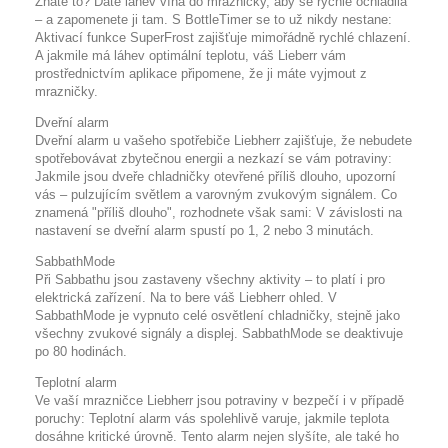
Znáte to? Dáte láhev vína do mrazničky, aby se rychle ochladila
– a zapomenete ji tam. S BottleTimer se to už nikdy nestane:
Aktivací funkce SuperFrost zajišťuje mimořádně rychlé chlazení.
A jakmile má láhev optimální teplotu, váš Lieberr vám
prostřednictvím aplikace připomene, že ji máte vyjmout z
mrazničky.
Dveřní alarm
Dveřní alarm u vašeho spotřebiče Liebherr zajišťuje, že nebudete
spotřebovávat zbytečnou energii a nezkazí se vám potraviny:
Jakmile jsou dveře chladničky otevřené příliš dlouho, upozorní
vás – pulzujícím světlem a varovným zvukovým signálem. Co
znamená "příliš dlouho", rozhodnete však sami: V závislosti na
nastavení se dveřní alarm spustí po 1, 2 nebo 3 minutách.
SabbathMode
Při Sabbathu jsou zastaveny všechny aktivity – to platí i pro
elektrická zařízení. Na to bere váš Liebherr ohled. V
SabbathMode je vypnuto celé osvětlení chladničky, stejně jako
všechny zvukové signály a displej. SabbathMode se deaktivuje
po 80 hodinách.
Teplotní alarm
Ve vaší mrazničce Liebherr jsou potraviny v bezpečí i v případě
poruchy: Teplotní alarm vás spolehlivě varuje, jakmile teplota
dosáhne kritické úrovně. Tento alarm nejen slyšíte, ale také ho