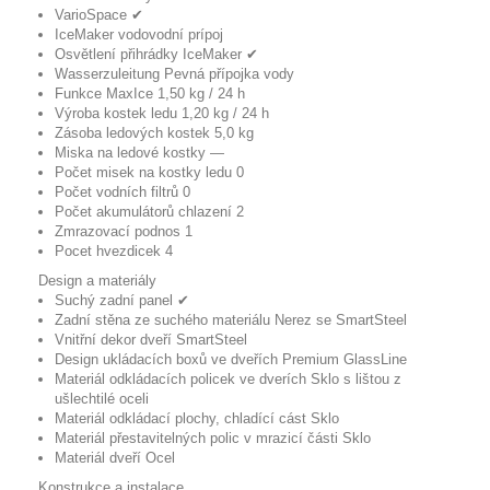
VarioSpace
✔
IceMaker
vodovodní prípoj
Osvětlení přihrádky IceMaker
✔
Wasserzuleitung
Pevná přípojka vody
Funkce MaxIce
1,50 kg / 24 h
Výroba kostek ledu
1,20 kg / 24 h
Zásoba ledových kostek
5,0 kg
Miska na ledové kostky
—
Počet misek na kostky ledu
0
Počet vodních filtrů
0
Počet akumulátorů chlazení
2
Zmrazovací podnos
1
Pocet hvezdicek
4
Design a materiály
Suchý zadní panel
✔
Zadní stěna ze suchého materiálu
Nerez se SmartSteel
Vnitřní dekor dveří
SmartSteel
Design ukládacích boxů ve dveřích
Premium GlassLine
Materiál odkládacích policek ve dverích
Sklo s lištou z
ušlechtilé oceli
Materiál odkládací plochy, chladící cást
Sklo
Materiál přestavitelných polic v mrazicí části
Sklo
Materiál dveří
Ocel
Konstrukce a instalace