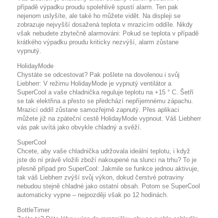
případě výpadku proudu spolehlivě spustí alarm. Ten pak
nejenom uslyšíte, ale také ho můžete vidět. Na displeji se
zobrazuje nejvyšší dosažená teplota v mrazicím oddíle. Nikdy
však nebudete zbytečně alarmováni: Pokud se teplota v případě
krátkého výpadku proudu kriticky nezvýší, alarm zůstane
vypnutý.
HolidayMode
Chystáte se odcestovat? Pak pošlete na dovolenou i svůj
Liebherr: V režimu HolidayMode je vypnutý ventilátor a
SuperCool a vaše chladnička reguluje teplotu na +15 ° C. Šetří
se tak elektřina a přesto se předchází nepříjemnému zápachu.
Mrazicí oddíl zůstane samozřejmě zapnutý. Přes aplikaci
můžete již na zpáteční cestě HolidayMode vypnout. Váš Liebherr
vás pak uvítá jako obvykle chladný a svěží.
SuperCool
Chcete, aby vaše chladnička udržovala ideální teplotu, i když
jste do ní právě vložili zboží nakoupené na slunci na trhu? To je
přesně případ pro SuperCool: Jakmile se funkce jednou aktivuje,
tak váš Liebherr zvýší svůj výkon, dokud čerstvé potraviny
nebudou stejně chladné jako ostatní obsah. Potom se SuperCool
automaticky vypne – nejpozději však po 12 hodinách.
BottleTimer