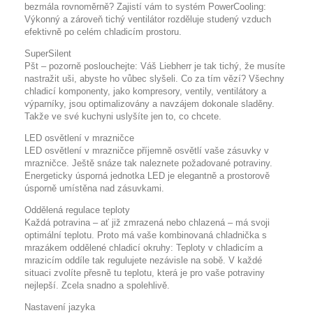
bezmála rovnoměrně? Zajistí vám to systém PowerCooling:
Výkonný a zároveň tichý ventilátor rozděluje studený vzduch
efektivně po celém chladicím prostoru.
SuperSilent
Pšt – pozorně poslouchejte: Váš Liebherr je tak tichý, že musíte
nastražit uši, abyste ho vůbec slyšeli. Co za tím vězí? Všechny
chladicí komponenty, jako kompresory, ventily, ventilátory a
výparníky, jsou optimalizovány a navzájem dokonale sladěny.
Takže ve své kuchyni uslyšíte jen to, co chcete.
LED osvětlení v mrazničce
LED osvětlení v mrazničce příjemně osvětlí vaše zásuvky v
mrazničce. Ještě snáze tak naleznete požadované potraviny.
Energeticky úsporná jednotka LED je elegantně a prostorově
úsporně umístěna nad zásuvkami.
Oddělená regulace teploty
Každá potravina – ať již zmrazená nebo chlazená – má svoji
optimální teplotu. Proto má vaše kombinovaná chladnička s
mrazákem oddělené chladicí okruhy: Teploty v chladicím a
mrazicím oddíle tak regulujete nezávisle na sobě. V každé
situaci zvolíte přesně tu teplotu, která je pro vaše potraviny
nejlepší. Zcela snadno a spolehlivě.
Nastavení jazyka