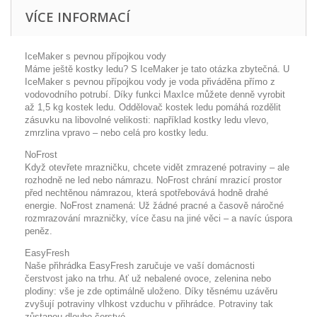
VÍCE INFORMACÍ
IceMaker s pevnou přípojkou vody
Máme ještě kostky ledu? S IceMaker je tato otázka zbytečná. U
IceMaker s pevnou přípojkou vody je voda přiváděna přímo z
vodovodního potrubí. Díky funkci MaxIce můžete denně vyrobit
až 1,5 kg kostek ledu. Oddělovač kostek ledu pomáhá rozdělit
zásuvku na libovolné velikosti: například kostky ledu vlevo,
zmrzlina vpravo – nebo celá pro kostky ledu.
NoFrost
Když otevřete mrazničku, chcete vidět zmrazené potraviny – ale
rozhodně ne led nebo námrazu. NoFrost chrání mrazicí prostor
před nechtěnou námrazou, která spotřebovává hodně drahé
energie. NoFrost znamená: Už žádné pracné a časově náročné
rozmrazování mrazničky, více času na jiné věci – a navíc úspora
peněz.
EasyFresh
Naše přihrádka EasyFresh zaručuje ve vaší domácnosti
čerstvost jako na trhu. Ať už nebalené ovoce, zelenina nebo
plodiny: vše je zde optimálně uloženo. Díky těsnému uzávěru
zvyšují potraviny vlhkost vzduchu v přihrádce. Potraviny tak
zůstanou dlouho čerstvé.