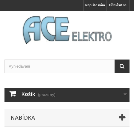
Napište nám
Přihlásit se
Košík
(prázdný)
NABÍDKA