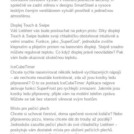
společně se zadní stěnou v designu SmartSteel a vysoce
lesklým černým ventilátorem vytváří prostředí s jedinečnou
atmosférou.
Displej Touch & Swipe
Váš Liebherr vás bude poslouchat na pokyn prstu: Díky displeji
Touch & Swipe budete svoji chladničku obsluhovat intuitivně a
velmi snadno. Funkce, jako „SuperCool“, jednoduše zvolíte
klepnutím a přejetím prstem na barevném displeji. Stejně snadno
můžete regulovat teplotu. Co když displej právě neovládáte? Pak
vám bude ukazovat skutečnou teplotu.
IceCubeTimer
Chcete rychle naservírovat několik ledově vychlazených nápojů
– ale nechcete neustále kontrolovat, zda už jsou kostky ledu
připravené? O to se postará IceCubeTimer: Aplikace nejprve
aktivuje funkci SuperFrost pro rychlejší zmrazení. Jakmile jsou
kostky ledu připraveny, přijde vám na mobilní telefon zpráva.
Můžete se tak bez starostí věnovat svým hostům.
Místo pro pečicí plech
Chcete si uchovat čerstvé, doma upečené ovocné koláče? Nebo
připravenou pizzu, kterou chcete dát do trouby až později?
Jednoduše zasuňte pečicí plech do své chladničky Liebherr –
poskytuje vám dostatek místa pro uložení pečicích plechů.