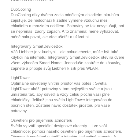
DuoCooling
DuoCooling díky dvěma zcela odděleným chladicím okruhům
zajišťuje, že nedochází k žádné výměně vzduchu mezi
chladicím a mrazicím oddílem. Potraviny se tak nevysušují, ani
se nepřenáší žádný zápach. A to znamená: méně vyhazovat,
méně nakupovat, ale více ušetřit a užívat si.
Integrovaný SmartDeviceBox
Váš Liebherr je v kuchyni – ale pokud chcete, může být také
kdykoli na internetu: Integrovaný SmartDeviceBox otevírá dveře
všem výhodám Smart Home. Jednoduše zastrčte do zásuvky,
zapněte a připojte svůj Liebherr k síti přes WLAN.
LightTower
Optimálně osvětlený vnitřní prostor vás potěší: Světla
LightTower ukáží potraviny v tom nejlepším světle a jsou
umístěna tak, aby osvětlila vždy celou plochu vaší plné
chladničky. Jelikož jsou světla LightTower integrována do
bočních stěn, zůstane navíc dostatek prostoru pro vaše
potraviny.
Osvětlení pro příjemnou atmosféru
Světlo vytváří speciální designové akcenty – i ve vaší
chladničce: pomocí našeho osvětlení pro příjemnou atmosféru.
Obvodové osvětlení vytváří v interiéru jedinečné akcenty. A