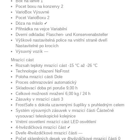
Box na láhve
1
Pocet boxu na konzervy
2
VarioBox
Výsuvné
Pocet VarioBoxu
2
Dóza na máslo
✔
Přihrádka na vejce
Variabilní
Dverní odkladac
Flaschen- und Konservenabsteller
Výškově nastavitelná police na vnitřní straně dveří
Nastavitelné po krocích
Výsuvný vozík
—
Mrazící cást
Rozsah teploty mrazící cást
-15 °C až -26 °C
Technologie chlazení
NoFrost
Poloha mrazící cásti
Dole
Proces odmrazování
automatický
Skladovací doba pri poruše
9,00 h
Celkové možnosti mražení
6,00 kg / 24 h
Zásuvky v mrazící cásti
3
FrostSafe
s dokola uzavrenými šuplíky s pruhledným celem
Systém výsuvných zásuvek v mrazicí části
Částečně
vysouvací teleskopické kolejnice
Vnitrní osvetlení mrazící cást
LED osvětlení
4-hvězdičková mrazící část
✔
Dveře 4hvězdičkové mrazicí části
—
Počet skleněných desek ve 4hvězdičkové mrazicí části
0