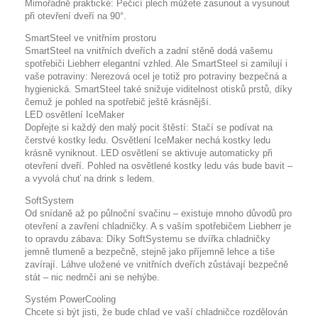
Mimořádně praktické: Pečicí plech můžete zasunout a vysunout
při otevření dveří na 90°.
SmartSteel ve vnitřním prostoru
SmartSteel na vnitřních dveřích a zadní stěně dodá vašemu
spotřebiči Liebherr elegantní vzhled. Ale SmartSteel si zamilují i
vaše potraviny: Nerezová ocel je totiž pro potraviny bezpečná a
hygienická. SmartSteel také snižuje viditelnost otisků prstů, díky
čemuž je pohled na spotřebič ještě krásnější.
LED osvětlení IceMaker
Dopřejte si každý den malý pocit štěstí: Stačí se podívat na
čerstvé kostky ledu. Osvětlení IceMaker nechá kostky ledu
krásně vyniknout. LED osvětlení se aktivuje automaticky při
otevření dveří. Pohled na osvětlené kostky ledu vás bude bavit –
a vyvolá chuť na drink s ledem.
SoftSystem
Od snídaně až po půlnoční svačinu – existuje mnoho důvodů pro
otevření a zavření chladničky. A s vaším spotřebičem Liebherr je
to opravdu zábava: Díky SoftSystemu se dvířka chladničky
jemně tlumeně a bezpečně, stejně jako příjemně lehce a tiše
zavírají. Láhve uložené ve vnitřních dveřích zůstávají bezpečně
stát – nic nedrnčí ani se nehýbe.
Systém PowerCooling
Chcete si být jisti, že bude chlad ve vaší chladničce rozdělován