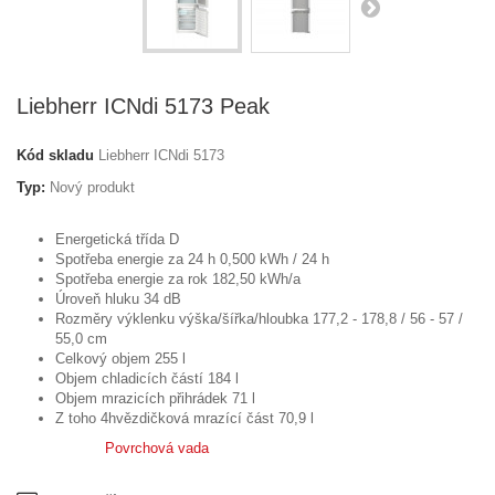
Liebherr ICNdi 5173 Peak
Kód skladu
Liebherr ICNdi 5173
Typ:
Nový produkt
Energetická třída
D
Spotřeba energie za 24 h
0,500 kWh / 24 h
Spotřeba energie za rok
182,50 kWh/a
Úroveň hluku
34 dB
Rozměry výklenku výška/šířka/hloubka
177,2 - 178,8 / 56 - 57 /
55,0 cm
Celkový objem
255 l
Objem chladicích částí
184 l
Objem mrazicích přihrádek
71 l
Z toho 4hvězdičková mrazící část
70,9 l
Povrchová vada