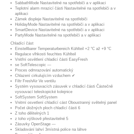
SabbathMode
Nastavitelné na spotřebiči a v aplikaci
Teplotní alarm mrazicí části
Nastavitelné na spotřebiči a v
aplikaci
Zámek displeje
Nastavitelné na spotřebiči
HolidayMode
Nastavitelné na spotřebiči a v aplikaci
SmartDevice
Nastavitelné na spotřebiči a v aplikaci
PartyMode
Nastavitelné na spotřebiči a v aplikaci
Chladící část
Einstellbarer Temperaturbereich Kühlteil
+2 °C až +9 °C
Regulace vlhkosti
feuchtes Kühlteil
Vnitřní osvětlení chladicí části
EasyFresh
se SoftTelescopic
—
Proces odmrazování
automatický
Chlazení cirkulujícím vzduchem
✔
Filtr FreshAir
Ve ventilu
Systém vysouvacích zásuvek v chladicí části
Částečně
vysouvací teleskopické kolejnice
SoftSystem
SoftSystem
Vnitrní osvetlení chladící cást
Oboustranný světelný panel
Počet úložných ploch chladící části
6
Z toho dělitelných
1
z toho výškově přestavitelné
5
Zásuvky OpenStage
—
Skladování lahví
3místná police na láhve