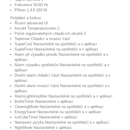
Frekvence
50-60 Hz
Příkon
1,4 A 183 W
Ovládání a funkce
Řízení
advanced UI
Anzahl Temperaturzonen
2
Počet regulovatelných chladicích okruhů
2
Teplomer
Chladicí a mrazicí část
SuperCool
Nastavitelné na spotřebiči a v aplikaci
SuperFrost
Nastavitelné na spotřebiči a v aplikaci
Alarm při výpadku proudu
Nastavitelné na spotřebiči a v
aplikaci
Alarm výpadku spotřebiče
Nastavitelné na spotřebiči a v
aplikaci
Dveřní alarm chladicí části
Nastavitelné na spotřebiči a v
aplikaci
Dveřní alarm mrazicí části
Nastavitelné na spotřebiči a v
aplikaci
AlarmLightAmplifier
Nastavitelné na spotřebiči a v aplikaci
BottleTimer
Nastavitelné v aplikaci
CleaningMode
Nastavitelné na spotřebiči a v aplikaci
EnergySaver
Nastavitelné na spotřebiči a v aplikaci
IceCubeTimer
Nastavitelné v aplikaci
Nastavení jazyka
Nastavitelné na spotřebiči a v aplikaci
NightMode
Nastavitelné v aplikaci