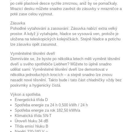
po celé plastové desce rychle zmrznou, aniž by se pomačkaly.
Mrazicí desku můžete snadno zavěsit do zásuvky v mrazničce a
poté zase celou vyjmout.
Zásuvka
Pohodlné vytahování a zasouvání: Zásuvka nabízí extra velký
prostor. A když ji vytahujete, hladce se vysouvá ven, protože je
uložena na teleskopických kolejničkách. Stejně hladce a potichu
lze zásuvku opět zasunout.
Vyměnitelné těsnění dveří
Domníváte se, že byste po několika letech měli vyměnit těsnění
dveří u svého spotřebiče Liebherr? Můžete to úplně snadno
udělat sami: Vyměnitelné těsnění dveří lze demontovat v
několika jednoduchých krocích – a stejně snadno lze znovu
nasadit nové těsnění. Takto bude i tato část chladničky vždy bez
poskvrnky a hygienicky čistá.
Výkon a spotřeba
Energetická třída
D
Spotřeba energie za 24 h
0,500 kWh / 24 h
Spotřeba energie za rok
182,50 kWh/a
Klimatická třída
SN-T
Úroveň hluku
34 dB
Třída emisí hluku
B
Napětí
220-240 V ~