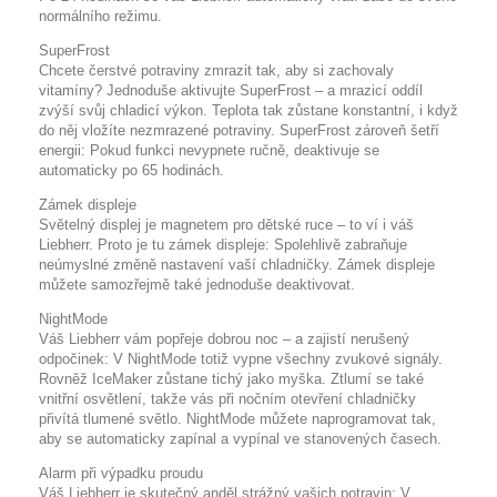
normálního režimu.
SuperFrost
Chcete čerstvé potraviny zmrazit tak, aby si zachovaly
vitamíny? Jednoduše aktivujte SuperFrost – a mrazicí oddíl
zvýší svůj chladicí výkon. Teplota tak zůstane konstantní, i když
do něj vložíte nezmrazené potraviny. SuperFrost zároveň šetří
energii: Pokud funkci nevypnete ručně, deaktivuje se
automaticky po 65 hodinách.
Zámek displeje
Světelný displej je magnetem pro dětské ruce – to ví i váš
Liebherr. Proto je tu zámek displeje: Spolehlivě zabraňuje
neúmyslné změně nastavení vaší chladničky. Zámek displeje
můžete samozřejmě také jednoduše deaktivovat.
NightMode
Váš Liebherr vám popřeje dobrou noc – a zajistí nerušený
odpočinek: V NightMode totiž vypne všechny zvukové signály.
Rovněž IceMaker zůstane tichý jako myška. Ztlumí se také
vnitřní osvětlení, takže vás při nočním otevření chladničky
přivítá tlumené světlo. NightMode můžete naprogramovat tak,
aby se automaticky zapínal a vypínal ve stanovených časech.
Alarm při výpadku proudu
Váš Liebherr je skutečný anděl strážný vašich potravin: V