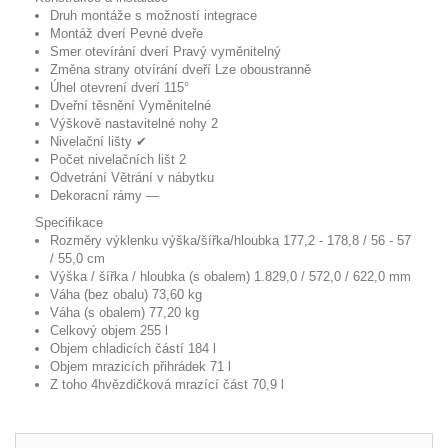
Druh montáže
s možností integrace
Montáž dverí
Pevné dveře
Smer otevírání dverí
Pravý vyměnitelný
Změna strany otvírání dveří
Lze oboustranně
Úhel otevrení dverí
115°
Dveřní těsnění
Vyměnitelné
Výškově nastavitelné nohy
2
Nivelační lišty
✔
Počet nivelačních lišt
2
Odvetrání
Větrání v nábytku
Dekoracní rámy
—
Specifikace
Rozměry výklenku výška/šířka/hloubka
177,2 - 178,8 / 56 - 57
/ 55,0 cm
Výška / šířka / hloubka (s obalem)
1.829,0 / 572,0 / 622,0 mm
Váha (bez obalu)
73,60 kg
Váha (s obalem)
77,20 kg
Celkový objem
255 l
Objem chladicích částí
184 l
Objem mrazicích přihrádek
71 l
Z toho 4hvězdičková mrazící část
70,9 l