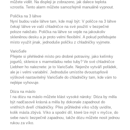
můžete vidět. Na displeji je zobrazeno, jak dalece teplota
vzrostla. Tento alarm můžete samozřejmě manuálně vypnout.
Polička na 3 láhve
Nyní budou vaše láhve tam, kde mají být: V poličce na 3 láhve
čekají láhve ve vaší chladničce na své použití v bezpečné
poloze naležato. Polička na láhve se vejde na jakoukoliv
skleněnou desku a je proto velmi flexibilní. A pokud potřebujete
místo využít jinak, jednoduše poličku z chladničky vyjmete.
VarioSafe
Přejete si přehledné místo pro drobné potraviny, jako kelímky
jogurtů, sklenice s marmeládou nebo tuby? Ve své chladničce
Liebherr ho naleznete: je to VarioSafe. Nejenže vytváří pořádek,
ale je i velmi variabilní. Jednoduše umístíte dvoustupňově
výškově nastavitelný VarioSafe do chladničky tam, kde vám to
nejlépe vyhovuje.
Dóza na máslo
I na dózu na máslo můžete klást vysoké nároky: Dóza by měla
být nadčasově krásná a měla by dokonale zapadnout do
vnitřních dveří chladničky. Přes průhledné víko vždy uvidíte,
kolik másla zbývá. Víko a spodní díl, které lze mýt v myčce, do
sebe navíc bezpečně zapadnou, takže dózu můžete nosit jednou
rukou za víko.