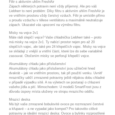
Filtr s aktivním uhlím FreshAir
Zápach některých potravin není vždy příjemný. Ale pro váš
Liebherr to není problém: Díky filtru s aktivním uhlím FreshAir je
ve vnitřním prostoru vždy čerstvý vzduch. Filtr je umístěn přímo
u proudu vzduchu v tělese ventilátoru a maximálně neutralizuje
zápach. Ukazatel vás upozorní na výměnu filtru.
Misky na vejce 2v1
Máte rádi slepičí vejce? Vaše chladnička Liebherr také – proto
má misky na vejce 2v1. Ty nabízí prostor nejen pro až 20
slepičích vajec, ale také pro 24 křepelčích vajec. Misky na vejce
se skládají z vnější a vnitřní části, které lze do sebe variabilně
zasouvat. Otočením misky se perforují křepelčí vejce.
Akumulátory chladu jako příslušenství
Akumulátory chladu jako příslušenství jsou užitečné hned
dvakrát – jak ve vnitřním prostoru, tak při použití venku. Uvnitř
mrazničky udrží zmrazené potraviny ještě nějakou dobu chladné
v případě výpadku sítě. A na výletech se postarají o chlazení
vašeho jídla a pití. Mimochodem: U modelů SmartFrost jsou z
důvodu úspory místa uloženy ve stropu mrazicího oddílu.
Mrazicí deska
Má být vaše zmrazené bobulovité ovoce po rozmrazení čerstvé
a křupavé – a ne vypadat jako kompot? Pro takovéto citlivé
potraviny je ideální mrazicí deska: Ovoce a bylinky rozprostřené