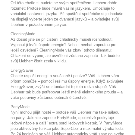
Od této chvíle si budete se svým spotřebičem Liebherr dobře
rozumět: Protože bude mluvit vaším jazykem. Umožňuje to
variabilní nastavení jazyka. Při spuštění spotřebiče si jednoduše
na displeji vyberte jeden ze dvanácti jazyků – a ovládejte svůj
Liebherr v požadovaném jazyce.
CleaningMode
Až dosud jste se při čištění chladničky museli rozhodnout:
Vypnout ji kvůli úspoře energie? Nebo ji nechat zapnutou pro
lepší osvětlení? CleaningMode vás zbaví tohoto dilematu:
Chlazení se vypne, ale osvětlení zůstane zapnuté. Tak budete
svůj Liebherr čistit zcela v klidu.
EnergySaver
Chcete uspořit energii a současně i peníze? Váš Liebherr vám
přitom pomůže – pomocí režimu úspory energie. Když aktivujete
EnergySaver, zvýší se standardní teplota o dva stupně. Váš
Liebherr tak bude potřebovat ještě méně elektrického proudu – a
vaše potraviny zůstanou optimálně čerstvé.
PartyMode
Nyní mohou přijít hosté – protože váš Liebherr má také náladu
na párty: Jakmile zapnete PartyMode, spolehlivě poskytuje
ledové nápoje a další extra porci ledových kostek. V PartyMode
jsou aktivovány funkce jako SuperCool a maximální výroba ledu.
Po 24 hodinách se váš Liebherr automaticky vrátí zase do svého